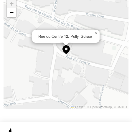
+
−
×
Rue du Centre 12, Pully, Suisse
Leaflet
|
©
OpenStreetMap
, ©
CARTO